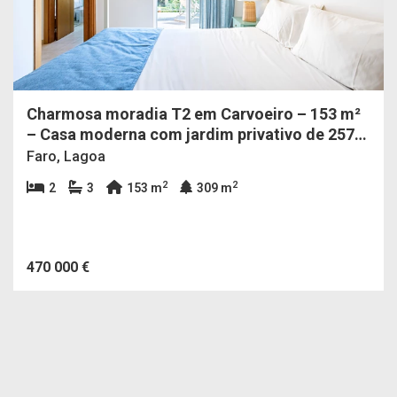
Charmosa moradia T2 em Carvoeiro – 153 m²
– Casa moderna com jardim privativo de 257
m²
Faro, Lagoa
2
2
2
3
153 m
309 m
470 000 €