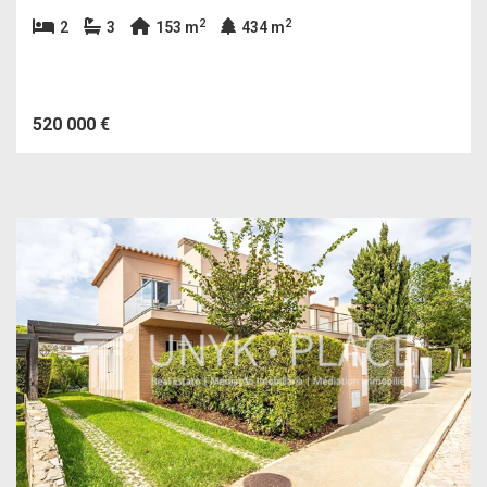
2
2
2
3
153 m
434 m
520 000 €