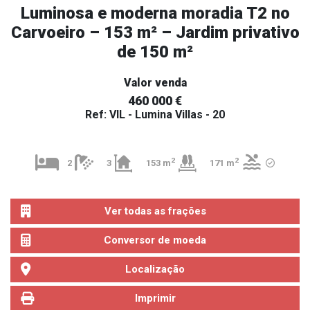
Luminosa e moderna moradia T2 no
Carvoeiro – 153 m² – Jardim privativo
de 150 m²
Valor venda
460 000 €
Ref: VIL - Lumina Villas - 20
2
2
2
3
153 m
171 m
Ver todas as frações
Conversor de moeda
Localização
Imprimir