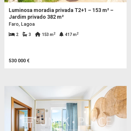
Luminosa moradia privada T2+1 – 153 m² –
Jardim privado 382 m²
Faro, Lagoa
2
2
2
3
153 m
417 m
530 000 €